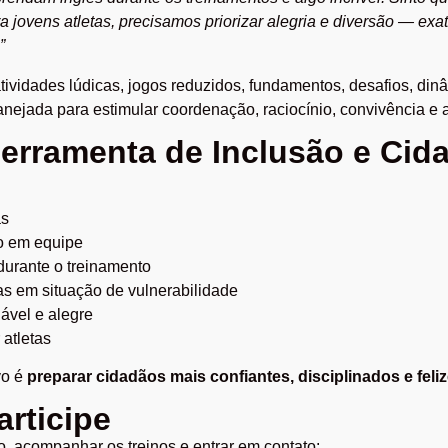
 jovens atletas, precisamos priorizar alegria e diversão — ex
”
atividades lúdicas, jogos reduzidos, fundamentos, desafios, d
anejada para estimular coordenação, raciocínio, convivência e 
erramenta de Inclusão e Cid
as
o em equipe
durante o treinamento
as em situação de vulnerabilidade
ável e alegre
atletas
vo é
preparar cidadãos mais confiantes, disciplinados e feli
rticipe
o, acompanhar os treinos e entrar em contato: