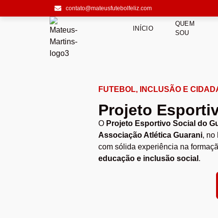
contato@mateusfutebolfeliz.com
QUEM
INÍCIO
SOU
FUTEBOL, INCLUSÃO E CIDAD
Projeto Esporti
O
Projeto Esportivo Social do G
Associação Atlética Guarani
, no
com sólida experiência na formação
educação e inclusão social
.